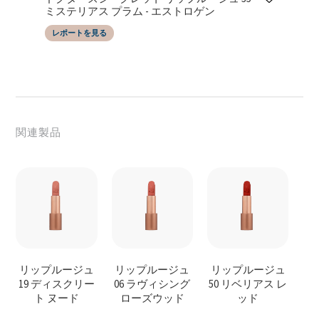
19/06/2025
SGS Taiwan LTD
ミステリアス プラム - エストロゲン
レポートを見る
レポートの日付
によってテストされた
19/06/2025
SGS Taiwan LTD
関連製品
リップルージュ
リップルージュ
リップルージュ
19 ディスクリー
06 ラヴィシング
50 リベリアス レ
ト ヌード
ローズウッド
ッド