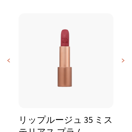
<
>
お
問
い
合
わ
せ
リップルージュ 35 ミス
テリアス プラム