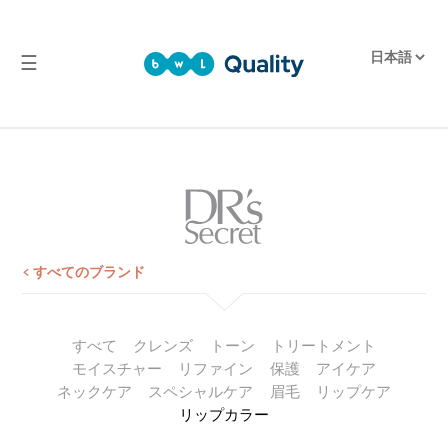
☰
品
質
実
験
室
試
験
< すべてのブランド
報
告
すべて
クレンズ
トーン
トリートメント
モイスチャー
リファイン
保護
アイケア
ネックケア
スペシャルケア
眉毛
リップケア
リップカラー