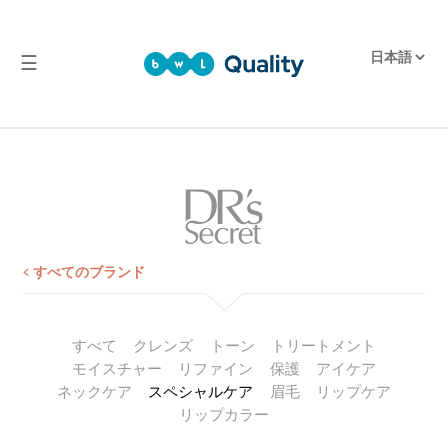
☰
品
質
実
験
室
試
験
< すべてのブランド
報
告
すべて
クレンズ
トーン
トリートメント
モイスチャー
リファイン
保護
アイケア
ネックケア
スペシャルケア
眉毛
リップケア
リップカラー