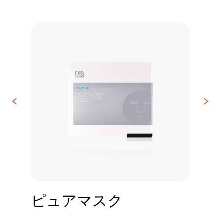
<
>
お
問
い
合
わ
せ
ピュアマスク