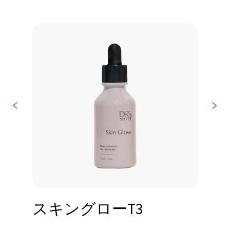
<
>
お
問
い
合
わ
せ
スキングローT3