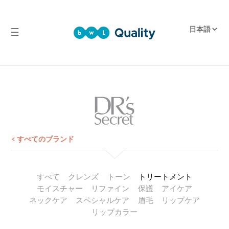
☰
品
質
実
験
室
試
験
< すべてのブランド
報
告
すべて
クレンズ
トーン
トリートメント
モイスチャー
リファイン
保護
アイケア
ネックケア
スペシャルケア
眉毛
リップケア
リップカラー