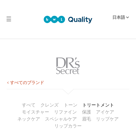
☰
品
質
実
験
室
試
験
< すべてのブランド
報
告
すべて
クレンズ
トーン
トリートメント
モイスチャー
リファイン
保護
アイケア
ネックケア
スペシャルケア
眉毛
リップケア
リップカラー