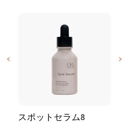
<
>
お
問
い
合
わ
せ
スポットセラム8