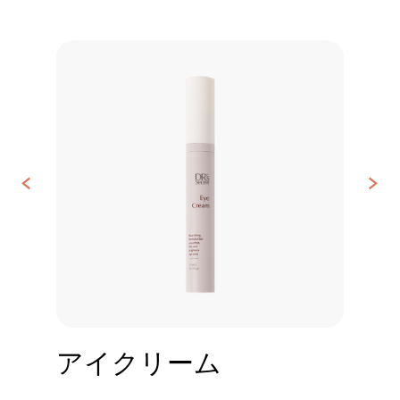
<
>
お
問
い
合
わ
せ
アイクリーム