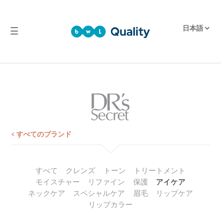
☰
品
質
実
験
室
試
験
< すべてのブランド
報
告
すべて
クレンズ
トーン
トリートメント
モイスチャー
リファイン
保護
アイケア
ネックケア
スペシャルケア
眉毛
リップケア
リップカラー