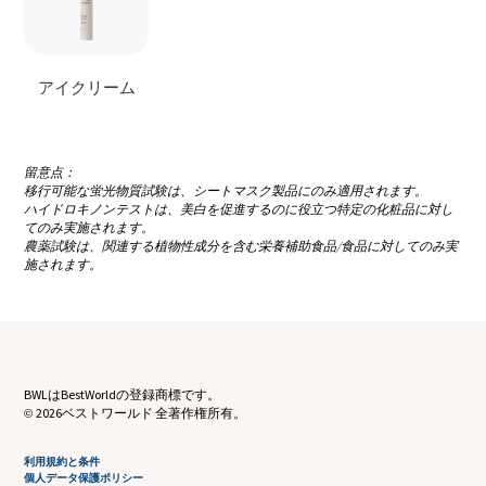
アイクリーム
留意点：
移行可能な蛍光物質試験は、シートマスク製品にのみ適用されます。
ハイドロキノンテストは、美白を促進するのに役立つ特定の化粧品に対し
てのみ実施されます。
農薬試験は、関連する植物性成分を含む栄養補助食品/食品に対してのみ実
施されます。
BWLはBestWorldの登録商標です。
2026ベストワールド 全著作権所有。
©
利用規約と条件
個人データ保護ポリシー