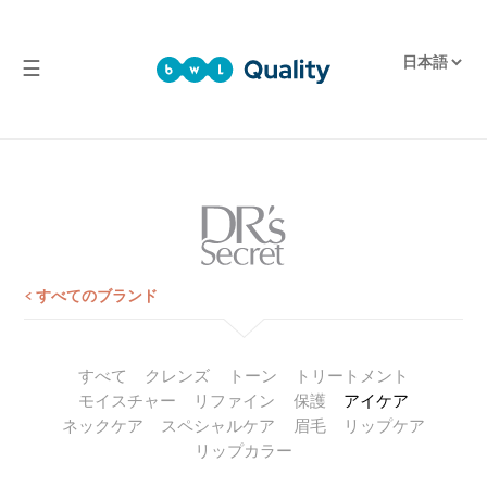
☰
品
質
実
験
室
試
験
< すべてのブランド
報
告
すべて
クレンズ
トーン
トリートメント
モイスチャー
リファイン
保護
アイケア
ネックケア
スペシャルケア
眉毛
リップケア
リップカラー