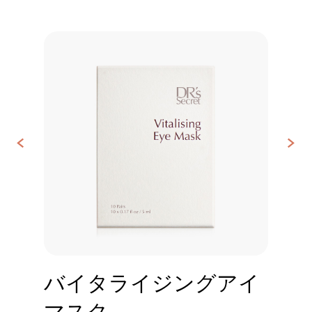
<
>
お
問
い
合
わ
せ
バイタライジングアイ
マスク